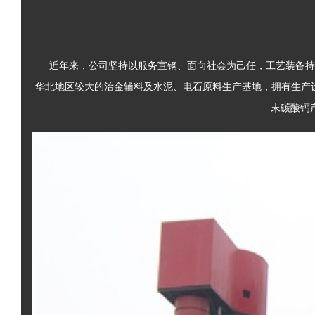
近年来，公司坚持以服务宣钢、面向社会为己任，工艺装备持续升级
华北地区较大的治金辅料及水泥、电石原料生产基地，拥有生产设
末碳酸钙产