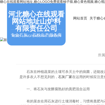
糖心在线观看网站地址,糖心LOGO免费观看柚子猫,糖心黄色视频,糖心
河北糖心在线观看
网站首页
关于糖心
网站地址山炉料
有限责任公司
专业石灰，石粉生产服务商
HEBEI LONGFENGSHAN BURDEN
所属
石灰在种植蔬菜的土壤可杀灭土中的病菌，还能改进
是许多农人不想见到的，
石灰厂家
在运用的时候应注意
一、将石灰与发酵腐熟好的粪肥混合运用
有的菜农在用石灰进行土壤消毒时，习惯将粪肥与石